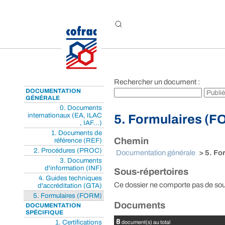
Aller au contenu
Rechercher un document :
DOCUMENTATION
GÉNÉRALE
0. Documents
internationaux (EA, ILAC
5. Formulaires (
, IAF...)
1. Documents de
Chemin
référence (REF)
2. Procédures (PROC)
Documentation générale
> 5. Fo
3. Documents
d'information (INF)
Sous-répertoires
4. Guides techniques
Ce dossier ne comporte pas de sou
d'accréditation (GTA)
5. Formulaires (FORM)
Documents
DOCUMENTATION
SPÉCIFIQUE
8
1. Certifications
document(s) au total