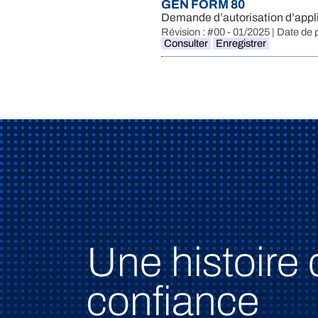
GEN FORM 80
Demande d’autorisation d’applic
Révision : #00 - 01/2025 | Date de 
Consulter
Enregistrer
Une histoire 
confiance