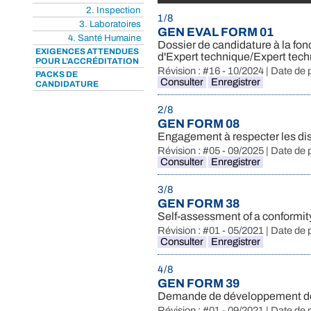
2. Inspection
1 / 8
3. Laboratoires
GEN EVAL FORM 01
4. Santé Humaine
Dossier de candidature à la fon
EXIGENCES ATTENDUES
d'Expert technique/Expert tec
POUR L’ACCRÉDITATION
Révision : #16 - 10/2024 | Date de 
PACKS DE
Consulter
Enregistrer
CANDIDATURE
2 / 8
GEN FORM 08
Engagement à respecter les dis
Révision : #05 - 09/2025 | Date de 
Consulter
Enregistrer
3 / 8
GEN FORM 38
Self-assessment of a conform
Révision : #01 - 05/2021 | Date de 
Consulter
Enregistrer
4 / 8
GEN FORM 39
Demande de développement de l
Révision : #01 - 09/2021 | Date de 