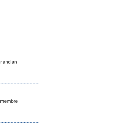
r and an
de membre