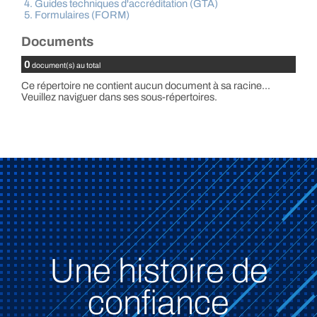
4. Guides techniques d'accréditation (GTA)
5. Formulaires (FORM)
Documents
0
document(s) au total
Ce répertoire ne contient aucun document à sa racine...
Veuillez naviguer dans ses sous-répertoires.
Une histoire de
confiance