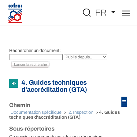
Aller au contenu
FR
Rechercher un document :
4. Guides techniques
d'accréditation (GTA)
≡
Chemin
Documentation spécifique
>
2. Inspection
> 4. Guides
techniques d'accréditation (GTA)
Sous-répertoires
Ce dossier ne comporte pas de sous-répertoires.