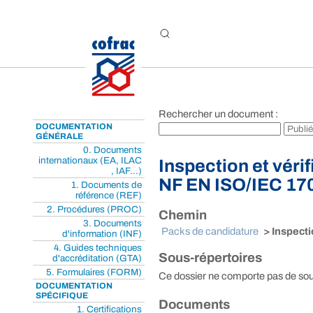
Aller au contenu
Rechercher un document :
DOCUMENTATION
GÉNÉRALE
0. Documents
internationaux (EA, ILAC
Inspection et véri
, IAF...)
NF EN ISO/IEC 17
1. Documents de
référence (REF)
2. Procédures (PROC)
Chemin
3. Documents
Packs de candidature
> Inspecti
d'information (INF)
4. Guides techniques
Sous-répertoires
d'accréditation (GTA)
5. Formulaires (FORM)
Ce dossier ne comporte pas de sou
DOCUMENTATION
SPÉCIFIQUE
Documents
1. Certifications