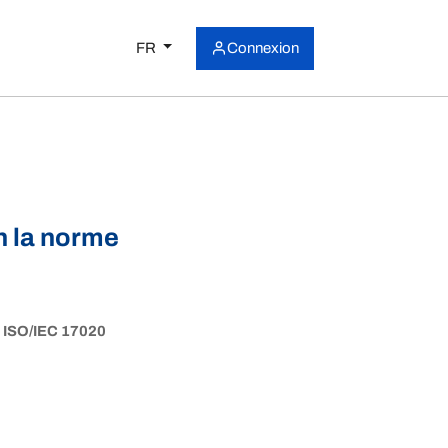
FR
Connexion
n la norme
N ISO/IEC 17020