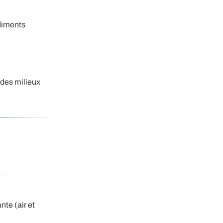
édiments
 des milieux
nte (air et