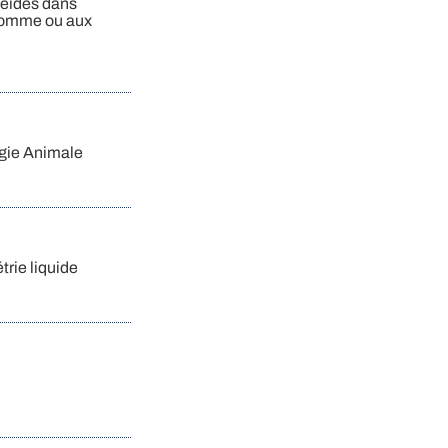
léides dans
'homme ou aux
ogie Animale
rie liquide