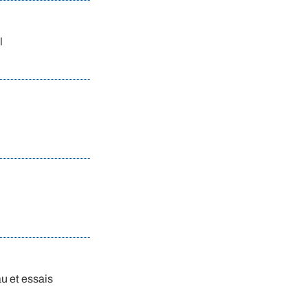
l
u et essais