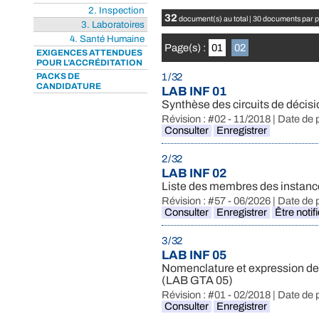
2. Inspection
32
document(s) au total | 30 documents par 
3. Laboratoires
4. Santé Humaine
Page(s) :
01
02
EXIGENCES ATTENDUES
POUR L’ACCRÉDITATION
PACKS DE
1 / 32
CANDIDATURE
LAB INF 01
Synthèse des circuits de décisi
Révision : #02 - 11/2018 | Date de 
Consulter
Enregistrer
2 / 32
LAB INF 02
Liste des membres des instance
Révision : #57 - 06/2026 | Date de 
Consulter
Enregistrer
Être notif
3 / 32
LAB INF 05
Nomenclature et expression des
(LAB GTA 05)
Révision : #01 - 02/2018 | Date de 
Consulter
Enregistrer