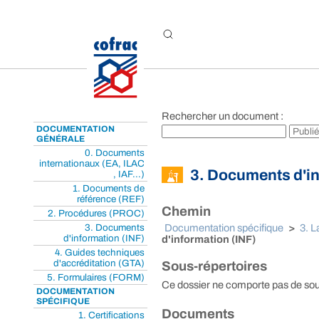
Aller au contenu
Rechercher un document :
DOCUMENTATION
GÉNÉRALE
0. Documents
internationaux (EA, ILAC
3. Documents d'in
, IAF...)
1. Documents de
référence (REF)
Chemin
2. Procédures (PROC)
3. Documents
Documentation spécifique
>
3. L
d'information (INF)
d'information (INF)
4. Guides techniques
d'accréditation (GTA)
Sous-répertoires
5. Formulaires (FORM)
Ce dossier ne comporte pas de sou
DOCUMENTATION
SPÉCIFIQUE
Documents
1. Certifications