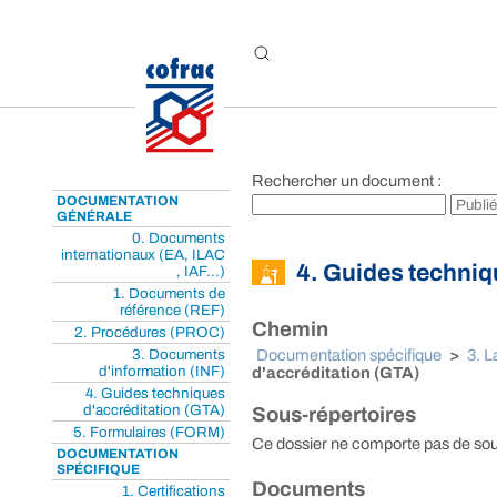
Aller au contenu
Rechercher un document :
DOCUMENTATION
GÉNÉRALE
0. Documents
internationaux (EA, ILAC
4. Guides techniq
, IAF...)
1. Documents de
référence (REF)
Chemin
2. Procédures (PROC)
3. Documents
Documentation spécifique
>
3. L
d'information (INF)
d'accréditation (GTA)
4. Guides techniques
d'accréditation (GTA)
Sous-répertoires
5. Formulaires (FORM)
Ce dossier ne comporte pas de sou
DOCUMENTATION
SPÉCIFIQUE
Documents
1. Certifications