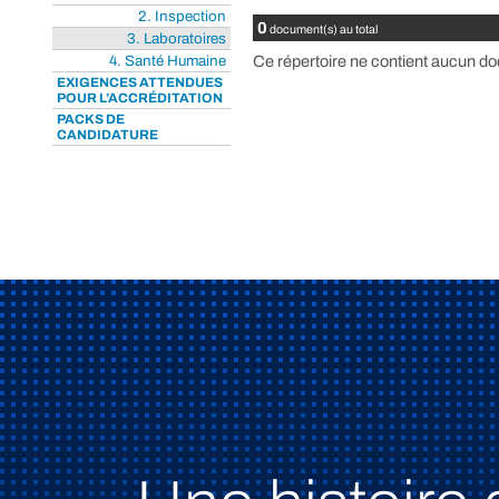
2. Inspection
0
document(s) au total
3. Laboratoires
4. Santé Humaine
Ce répertoire ne contient aucun do
EXIGENCES ATTENDUES
POUR L’ACCRÉDITATION
PACKS DE
CANDIDATURE