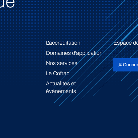
de
L'accréditation
Espace d
Domaines d'application
Nos services
Connex
Le Cofrac
Actualités et
évènements