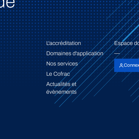
de
L'accréditation
Espace d
Domaines d'application
Nos services
Connex
Le Cofrac
Actualités et
évènements