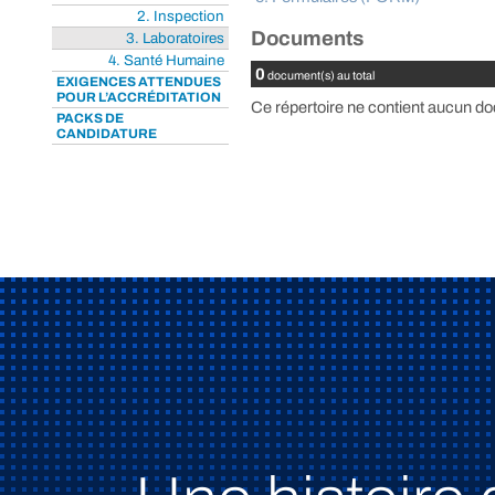
2. Inspection
Documents
3. Laboratoires
4. Santé Humaine
0
document(s) au total
EXIGENCES ATTENDUES
POUR L’ACCRÉDITATION
Ce répertoire ne contient aucun do
PACKS DE
CANDIDATURE