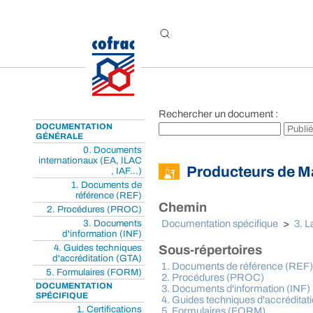
Aller au contenu
Rechercher un document :
DOCUMENTATION
GÉNÉRALE
0. Documents
internationaux (EA, ILAC
Producteurs de M
, IAF...)
1. Documents de
référence (REF)
Chemin
2. Procédures (PROC)
3. Documents
Documentation spécifique
>
3. L
d'information (INF)
4. Guides techniques
Sous-répertoires
d'accréditation (GTA)
1. Documents de référence (REF)
5. Formulaires (FORM)
2. Procédures (PROC)
DOCUMENTATION
3. Documents d'information (INF)
SPÉCIFIQUE
4. Guides techniques d'accréditat
1. Certifications
5. Formulaires (FORM)