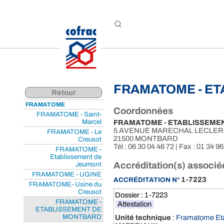
Aller au contenu
FRAMATOME - E
Retour
FRAMATOME
Coordonnées
FRAMATOME - Saint-
Marcel
FRAMATOME - ETABLISSEME
5 AVENUE MARECHAL LECLE
FRAMATOME - Le
21500 MONTBARD
Creusot
Tél : 06 30 04 46 72 | Fax : 01 34 96
FRAMATOME -
Etablissement de
Jeumont
Accréditation(s) associé
FRAMATOME - UGINE
1-7223
ACCRÉDITATION N°
FRAMATOME- Usine du
Creusot
Dossier : 1-7223
FRAMATOME -
Attestation
ETABLISSEMENT DE
MONTBARD
Unité technique
: Framatome Et