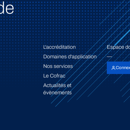
de
L'accréditation
Espace d
Domaines d'application
Nos services
Connex
Le Cofrac
Actualités et
évènements