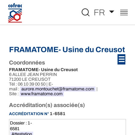
Aller au contenu
FR
FRAMATOME- Usine du Creusot
☰
Coordonnées
FRAMATOME- Usine du Creusot
6 ALLEE JEAN PERRIN
71200 LE CREUSOT
Tél : 06 10 39 00 50 | E-
mail :
aurore.montouchet@framatome.com
|
Site :
www.framatome.com
Accréditation(s) associée(s)
1-6581
ACCRÉDITATION N°
Dossier : 1-
6581
Attestation