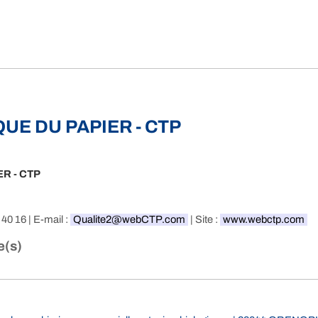
UE DU PAPIER - CTP
R - CTP
 40 16 | E-mail :
Qualite2@webCTP.com
| Site :
www.webctp.com
e(s)