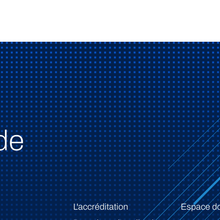
de
L'accréditation
Espace d