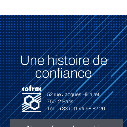
Une histoire de
confiance
52 rue Jacques Hillairet
75012 Paris
Tél. : +33 (0)1 44 68 82 20