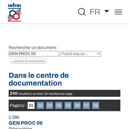
Aller au contenu
FR
Rechercher un document :
Dans le centre de
documentation
240
résultat(s) au total | 30 résultats par page
Page(s) :
01
02
03
04
05
06
07
08
1 / 240
GEN PROC 09
Récusation