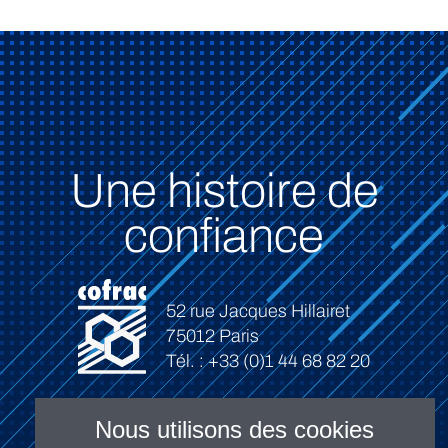
Une histoire de
confiance
52 rue Jacques Hillairet
75012 Paris
Tél. : +33 (0)1 44 68 82 20
Nous utilisons des cookies