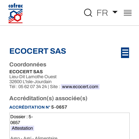
Aller au contenu
FR
ECOCERT SAS
☰
Coordonnées
ECOCERT SAS
Lieu-Dit Lamothe Ouest
32600 L'Isle-Jourdain
Tél : 05 62 07 34 24 | Site :
www.ecocert.com
Accréditation(s) associée(s)
5-0657
ACCRÉDITATION N°
Dossier : 5-
0657
Attestation
Agro - Agri - Alimentaire