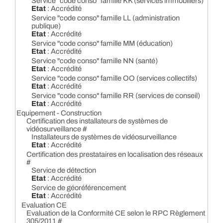
Service "code conso" famille KK (services immobiliers)
Etat
: Accrédité
Service "code conso" famille LL (administration
publique)
Etat
: Accrédité
Service "code conso" famille MM (éducation)
Etat
: Accrédité
Service "code conso" famille NN (santé)
Etat
: Accrédité
Service "code conso" famille OO (services collectifs)
Etat
: Accrédité
Service "code conso" famille RR (services de conseil)
Etat
: Accrédité
Equipement - Construction
Certification des installateurs de systèmes de
vidéosurveillance #
Installateurs de systèmes de vidéosurveillance
Etat
: Accrédité
Certification des prestataires en localisation des réseaux
#
Service de détection
Etat
: Accrédité
Service de géoréférencement
Etat
: Accrédité
Evaluation CE
Evaluation de la Conformité CE selon le RPC Règlement
305/2011 #