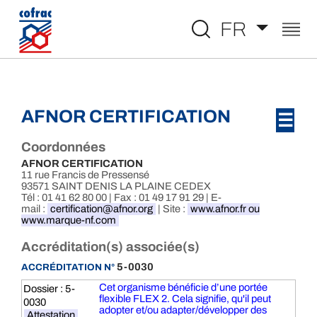
Aller au contenu
FR
AFNOR CERTIFICATION
☰
Coordonnées
AFNOR CERTIFICATION
11 rue Francis de Pressensé
93571 SAINT DENIS LA PLAINE CEDEX
Tél : 01 41 62 80 00 | Fax : 01 49 17 91 29 | E-
mail :
certification@afnor.org
| Site :
www.afnor.fr ou
www.marque-nf.com
Accréditation(s) associée(s)
5-0030
ACCRÉDITATION N°
Cet organisme bénéficie d’une portée
Dossier : 5-
flexible FLEX 2. Cela signifie, qu'il peut
0030
adopter et/ou adapter/développer des
Attestation