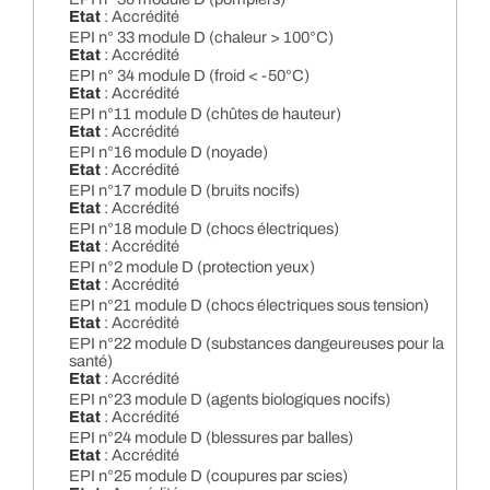
Etat
: Accrédité
EPI n° 33 module D (chaleur > 100°C)
Etat
: Accrédité
EPI n° 34 module D (froid < -50°C)
Etat
: Accrédité
EPI n°11 module D (chûtes de hauteur)
Etat
: Accrédité
EPI n°16 module D (noyade)
Etat
: Accrédité
EPI n°17 module D (bruits nocifs)
Etat
: Accrédité
EPI n°18 module D (chocs électriques)
Etat
: Accrédité
EPI n°2 module D (protection yeux)
Etat
: Accrédité
EPI n°21 module D (chocs électriques sous tension)
Etat
: Accrédité
EPI n°22 module D (substances dangeureuses pour la
santé)
Etat
: Accrédité
EPI n°23 module D (agents biologiques nocifs)
Etat
: Accrédité
EPI n°24 module D (blessures par balles)
Etat
: Accrédité
EPI n°25 module D (coupures par scies)