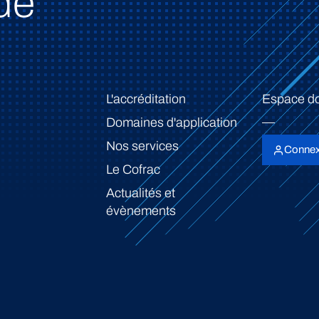
de
L'accréditation
Espace d
Domaines d'application
Nos services
Connex
Le Cofrac
Actualités et
évènements