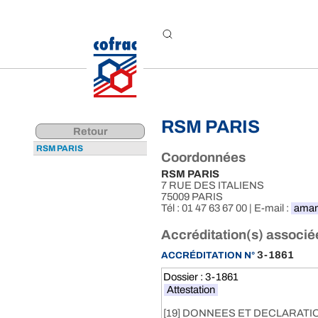
Aller au contenu
RSM PARIS
Retour
RSM PARIS
Coordonnées
RSM PARIS
7 RUE DES ITALIENS
75009 PARIS
Tél : 01 47 63 67 00 | E-mail :
aman
Accréditation(s) associé
3-1861
ACCRÉDITATION N°
Dossier : 3-1861
Attestation
[19] DONNEES ET DECLARATI