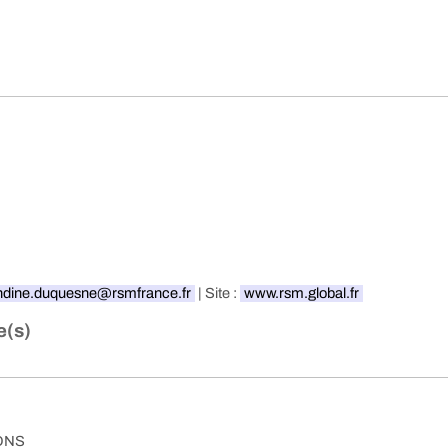
dine.duquesne@rsmfrance.fr
| Site :
www.rsm.global.fr
e(s)
ONS