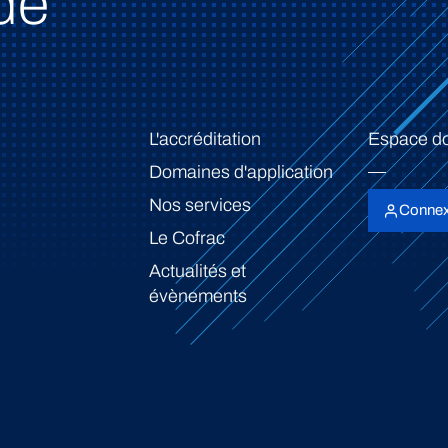
de
L'accréditation
Espace d
Domaines d'application
Nos services
Connex
Le Cofrac
Actualités et
évènements