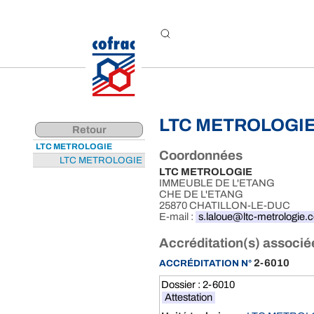
Aller au contenu
LTC METROLOGI
Retour
LTC METROLOGIE
Coordonnées
LTC METROLOGIE
LTC METROLOGIE
IMMEUBLE DE L'ETANG
CHE DE L'ETANG
25870 CHATILLON-LE-DUC
E-mail :
s.laloue@ltc-metrologie.
Accréditation(s) associé
2-6010
ACCRÉDITATION N°
Dossier : 2-6010
Attestation