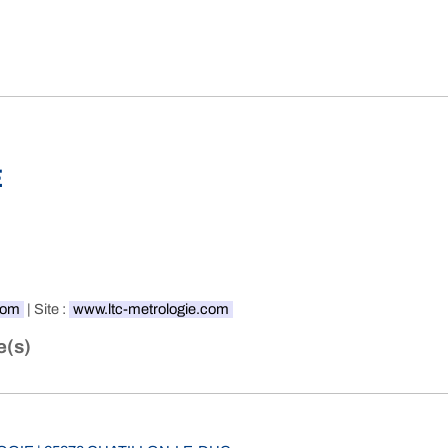
E
com
| Site :
www.ltc-metrologie.com
e(s)