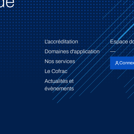
de
L'accréditation
Espace d
Domaines d'application
Nos services
Connex
Le Cofrac
Actualités et
évènements