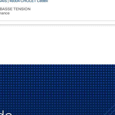
AIS | 49304 CHOLET Cedex
 BASSE TENSION
rmance