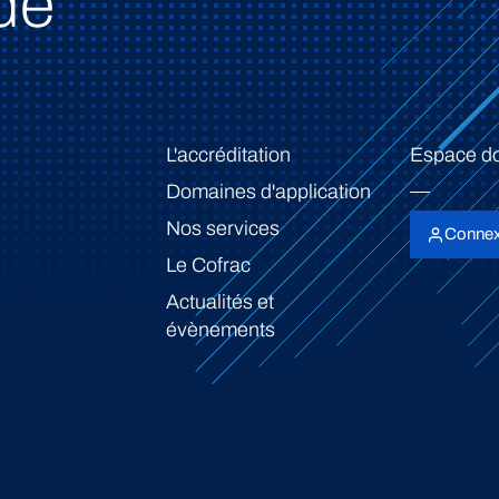
de
L'accréditation
Espace d
Domaines d'application
Nos services
Connex
Le Cofrac
Actualités et
évènements