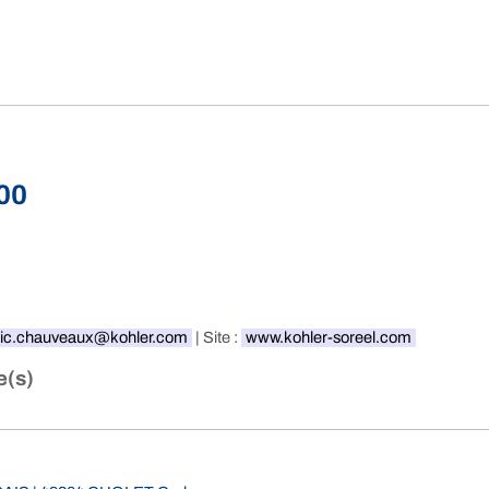
00
ic.chauveaux@kohler.com
| Site :
www.kohler-soreel.com
e(s)