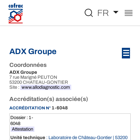
Aller au contenu
FR
ADX Groupe
☰
Coordonnées
ADX Groupe
7 rue Marigné PEUTON
53200 CHATEAU-GONTIER
Site :
www.allodiagnostic.com
Accréditation(s) associée(s)
1-6048
ACCRÉDITATION N°
Dossier : 1-
6048
Attestation
Unité technique
: Laboratoire de Château-Gontier | 53200