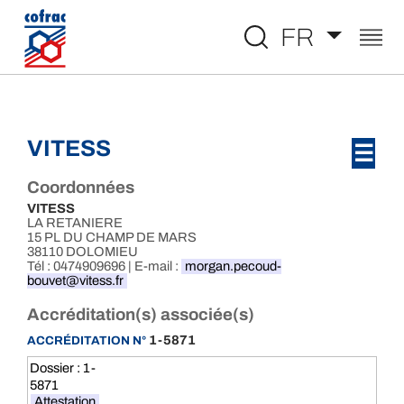
Aller au contenu
FR
VITESS
☰
Coordonnées
VITESS
LA RETANIERE
15 PL DU CHAMP DE MARS
38110 DOLOMIEU
Tél : 0474909696 | E-mail :
morgan.pecoud-
bouvet@vitess.fr
Accréditation(s) associée(s)
1-5871
ACCRÉDITATION N°
Dossier : 1-
5871
Attestation