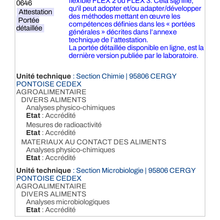
flexible FLEX 2 ou FLEX 3. Cela signifie,
0646
qu'il peut adopter et/ou adapter/développer
Attestation
des méthodes mettant en œuvre les
Portée
compétences définies dans les « portées
détaillée
générales » décrites dans l’annexe
technique de l’attestation.
La portée détaillée disponible en ligne, est la
dernière version publiée par le laboratoire.
Unité technique
: Section Chimie | 95806 CERGY
PONTOISE CEDEX
AGROALIMENTAIRE
DIVERS ALIMENTS
Analyses physico-chimiques
Etat
: Accrédité
Mesures de radioactivité
Etat
: Accrédité
MATERIAUX AU CONTACT DES ALIMENTS
Analyses physico-chimiques
Etat
: Accrédité
Unité technique
: Section Microbiologie | 95806 CERGY
PONTOISE CEDEX
AGROALIMENTAIRE
DIVERS ALIMENTS
Analyses microbiologiques
Etat
: Accrédité