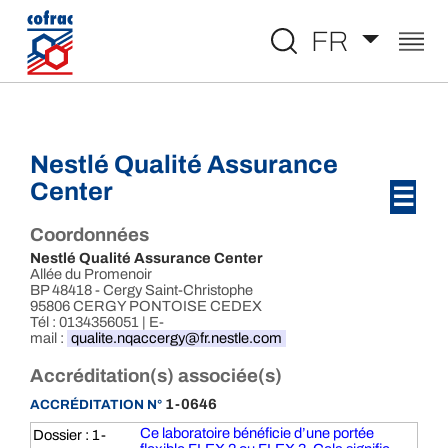
Aller au contenu
FR
Nestlé Qualité Assurance
Center
☰
Coordonnées
Nestlé Qualité Assurance Center
Allée du Promenoir
BP 48418 - Cergy Saint-Christophe
95806 CERGY PONTOISE CEDEX
Tél : 0134356051 | E-
mail :
qualite.nqaccergy@fr.nestle.com
Accréditation(s) associée(s)
1-0646
ACCRÉDITATION N°
Ce laboratoire bénéficie d’une portée
Dossier : 1-