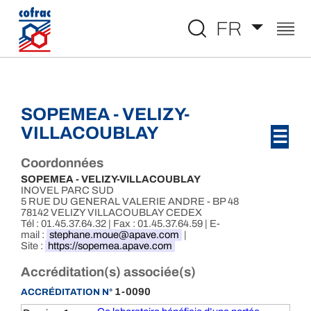
Aller au contenu
FR
SOPEMEA - VELIZY-
VILLACOUBLAY
☰
Coordonnées
SOPEMEA - VELIZY-VILLACOUBLAY
INOVEL PARC SUD
5 RUE DU GENERAL VALERIE ANDRE - BP 48
78142 VELIZY VILLACOUBLAY CEDEX
Tél : 01.45.37.64.32 | Fax : 01.45.37.64.59 | E-
mail :
stephane.moue@apave.com
|
Site :
https://sopemea.apave.com
Accréditation(s) associée(s)
1-0090
ACCRÉDITATION N°