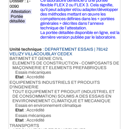
Ce laboratoire bénéficie d’une portée
Dossier : 1-
flexible FLEX 2 ou FLEX 3. Cela signifie,
0090
qu'il peut adopter et/ou adapter/développer
Attestation
des méthodes mettant en œuvre les
Portée
compétences définies dans les « portées
détaillée
générales » décrites dans l’annexe
technique de l’attestation.
La portée détaillée disponible en ligne, est la
dernière version publiée par le laboratoire.
Unité technique
: DEPARTEMENT ESSAIS | 78142
VELIZY VILLACOUBLAY CEDEX
BATIMENT ET GENIE CIVIL
ELEMENTS DE CONSTRUCTION - COMPOSANTS DE
MAÇONNERIE ET ELEMENTS PREFABRIQUES
Essais mécaniques
Etat
: Accrédité
EQUIPEMENTS INDUSTRIELS ET PRODUITS
D'INGENIERIE
TOUT EQUIPEMENT ET PRODUIT (INDUSTRIEL ET
DE CONSOMMATION) SOUMIS A DES ESSAIS EN
ENVIRONNEMENT CLIMATIQUE ET MECANIQUE
Essais en environnement climatique
Etat
: Accrédité
Essais mécaniques
Etat
: Accrédité
TRANSPORTS