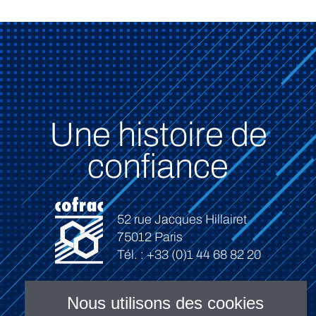
Une histoire de
confiance
52 rue Jacques Hillairet
75012 Paris
Tél. : +33 (0)1 44 68 82 20
Nous utilisons des cookies