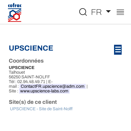
Aller au contenu
FR
UPSCIENCE
☰
Coordonnées
UPSCIENCE
Talhouet
56250 SAINT-NOLFF
Tél : 02.94.48.49.71 | E-
mail :
ContactFR.upscience@adm.com
|
Site :
www.upscience-labs.com
Site(s) de ce client
UPSCIENCE - Site de Saint-Nolff