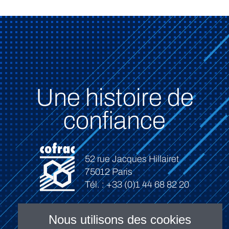
Une histoire de
confiance
52 rue Jacques Hillairet
75012 Paris
Tél. : +33 (0)1 44 68 82 20
Nous utilisons des cookies