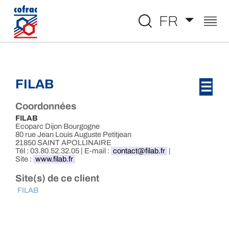
Aller au contenu
FR
FILAB
☰
Coordonnées
FILAB
Ecoparc Dijon Bourgogne
80 rue Jean Louis Auguste Petitjean
21850 SAINT APOLLINAIRE
Tél : 03.80.52.32.05 | E-mail :
contact@filab.fr
|
Site :
www.filab.fr
Site(s) de ce client
FILAB