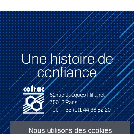
Une histoire de
confiance
52 rue Jacques Hillairet
75012 Paris
Tél. : +33 (0)1 44 68 82 20
Nous utilisons des cookies