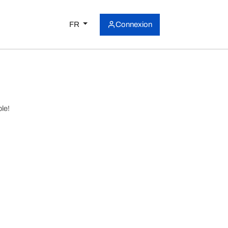
FR
Connexion
le!