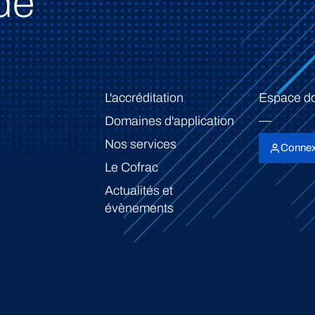
de
L'accréditation
Espace d
Domaines d'application
Nos services
Connex
Le Cofrac
Actualités et
évènements