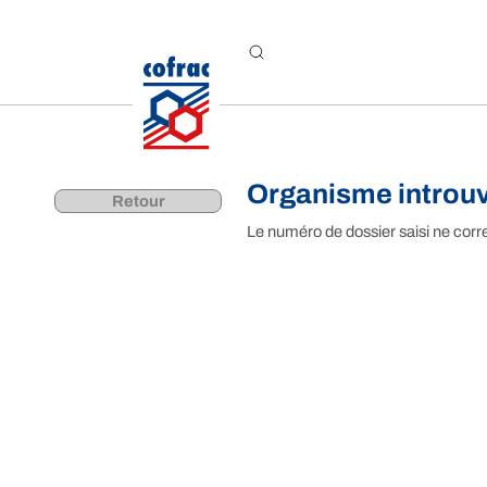
Aller au contenu
Organisme introu
Retour
Le numéro de dossier saisi ne corr