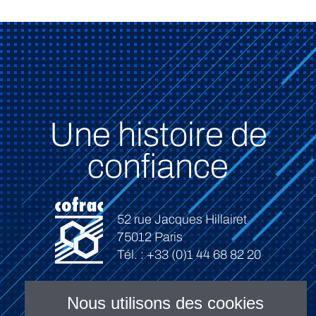
Une histoire de
confiance
52 rue Jacques Hillairet
75012 Paris
Tél. : +33 (0)1 44 68 82 20
Nous utilisons des cookies