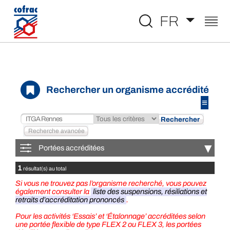
Aller au contenu
FR
Rechercher un organisme accrédité
≡
▾
Portées accréditées
1
résultat(s) au total
Si vous ne trouvez pas l’organisme recherché, vous pouvez
également consulter la
liste des suspensions, résiliations et
retraits d’accréditation prononcés
.
Pour les activités ‘Essais’ et ‘Étalonnage’ accréditées selon
une portée flexible de type FLEX 2 ou FLEX 3, les portées