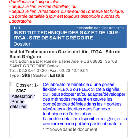
détaillées sont disponibles :
- depuis le lien ‘Portée détaillée’, ou
- depuis le lien ‘Attestation’ au niveau de l’annexe technique.
La portée détaillée à jour est toujours disponible auprès du
Laboratoire.
1 / 1
recherche dans les annexes
INSTITUT TECHNIQUE DES GAZ ET DE L'AIR -
ITGA - SITE DE SAINT GRÉGOIRE
Dossier :
Institut Technique des Gaz et de l'Air - ITGA - Site de
Saint Grégoire
Parc Edonia Bât R Rue de la Terre Adélie CS 66862 | 35768
SAINT-GREGOIRE Cedex
Tél. : 02.23.44.07.20 | Fax : 02.23.42.49.54
Site
Essais
Type :
| Secteur :
Ce laboratoire bénéficie d’une portée
Dossier : 1-
flexible FLEX 2 ou FLEX 3. Cela signifie,
5967
qu'il peut adopter et/ou adapter/développer
Attestation
*
des méthodes mettant en œuvre les
Portée
compétences définies dans les « portées
détaillée
générales » décrites dans l’annexe
technique de l’attestation.
La portée détaillée disponible en ligne, est la
dernière version publiée par le laboratoire.
* "" trouvé dans le document