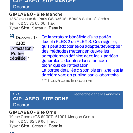
GIP LABÉO - SITE MANCHE
Dossier :
GIP LABÉO - Site Manche
1352 avenue de Paris CS 33608 | 50008 Saint-Lô Cedex
Tél. : 02 33 75 63 00 | Fax :
Site
Essais
Type :
| Secteur :
Ce laboratoire bénéficie d’une portée
Dossier : 1-
flexible FLEX 2 ou FLEX 3. Cela signifie,
6185
qu'il peut adopter et/ou adapter/développer
Attestation
*
des méthodes mettant en œuvre les
Portée
compétences définies dans les « portées
détaillée
*
générales » décrites dans l’annexe
technique de l’attestation.
La portée détaillée disponible en ligne, est la
dernière version publiée par le laboratoire.
* "" trouvé dans le document
5 / 5
recherche dans les annexes
GIP LABÉO - SITE ORNE
Dossier :
GIP LABÉO - Site Orne
19 rue Candie CS 60007 | 61001 Alençon Cedex
Tél. : 02 33 82 39 00 | Fax :
Site
Essais
Type :
| Secteur :