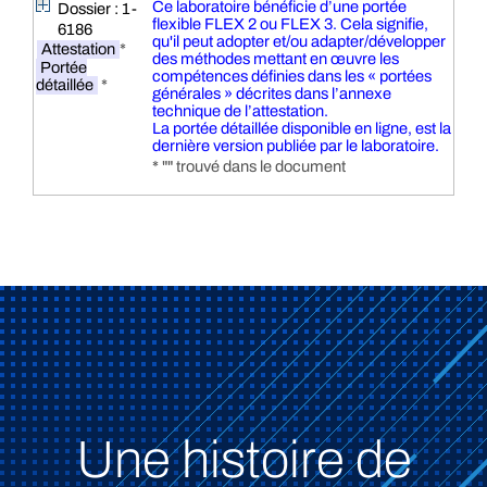
Ce laboratoire bénéficie d’une portée
Dossier : 1-
flexible FLEX 2 ou FLEX 3. Cela signifie,
6186
qu'il peut adopter et/ou adapter/développer
Attestation
*
des méthodes mettant en œuvre les
Portée
compétences définies dans les « portées
détaillée
*
générales » décrites dans l’annexe
technique de l’attestation.
La portée détaillée disponible en ligne, est la
dernière version publiée par le laboratoire.
* "" trouvé dans le document
Une histoire de