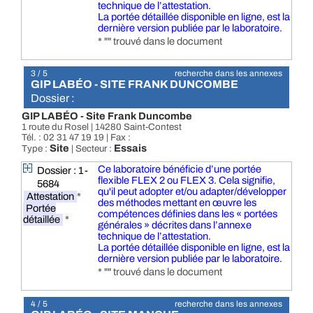
technique de l’attestation.
La portée détaillée disponible en ligne, est la
dernière version publiée par le laboratoire.
* "" trouvé dans le document
3 / 5
recherche dans les annexes
GIP LABÉO - SITE FRANK DUNCOMBE
Dossier :
GIP LABÉO - Site Frank Duncombe
1 route du Rosel | 14280 Saint-Contest
Tél. : 02 31 47 19 19 | Fax :
Site
Essais
Type :
| Secteur :
Ce laboratoire bénéficie d’une portée
Dossier : 1-
flexible FLEX 2 ou FLEX 3. Cela signifie,
5684
qu'il peut adopter et/ou adapter/développer
Attestation
*
des méthodes mettant en œuvre les
Portée
compétences définies dans les « portées
détaillée
*
générales » décrites dans l’annexe
technique de l’attestation.
La portée détaillée disponible en ligne, est la
dernière version publiée par le laboratoire.
* "" trouvé dans le document
4 / 5
recherche dans les annexes