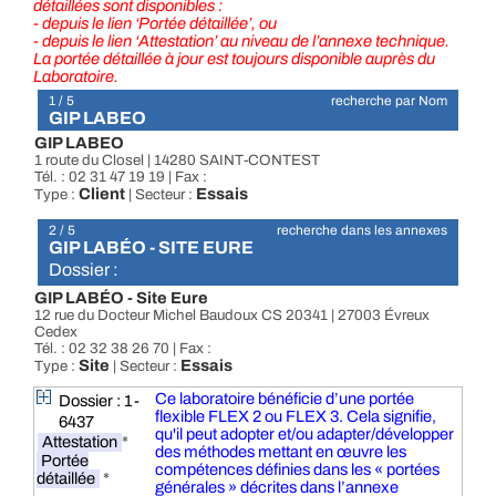
détaillées sont disponibles :
- depuis le lien ‘Portée détaillée’, ou
- depuis le lien ‘Attestation’ au niveau de l’annexe technique.
La portée détaillée à jour est toujours disponible auprès du
Laboratoire.
1 / 5
recherche par Nom
GIP LABEO
GIP LABEO
1 route du Closel | 14280 SAINT-CONTEST
Tél. : 02 31 47 19 19 | Fax :
Client
Essais
Type :
| Secteur :
2 / 5
recherche dans les annexes
GIP LABÉO - SITE EURE
Dossier :
GIP LABÉO - Site Eure
12 rue du Docteur Michel Baudoux CS 20341 | 27003 Évreux
Cedex
Tél. : 02 32 38 26 70 | Fax :
Site
Essais
Type :
| Secteur :
Ce laboratoire bénéficie d’une portée
Dossier : 1-
flexible FLEX 2 ou FLEX 3. Cela signifie,
6437
qu'il peut adopter et/ou adapter/développer
Attestation
*
des méthodes mettant en œuvre les
Portée
compétences définies dans les « portées
détaillée
*
générales » décrites dans l’annexe