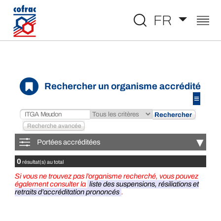
Aller au contenu
FR
Rechercher un organisme accrédité
≡
▾
Portées accréditées
0
résultat(s) au total
Si vous ne trouvez pas l’organisme recherché, vous pouvez
également consulter la
liste des suspensions, résiliations et
retraits d’accréditation prononcés
.