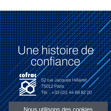
Une histoire de
confiance
52 rue Jacques Hillairet
75012 Paris
Tél. : +33 (0)1 44 68 82 20
Nous utilisons des cookies