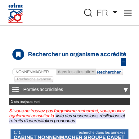
Aller au contenu
FR
Rechercher un organisme accrédité
≡
▾
Portées accréditées
1
résultat(s) au total
Si vous ne trouvez pas l’organisme recherché, vous pouvez
également consulter la
liste des suspensions, résiliations et
retraits d’accréditation prononcés
.
1 / 1
recherche dans les annexes
CABINET NONNENMACHER GROUPE CADET