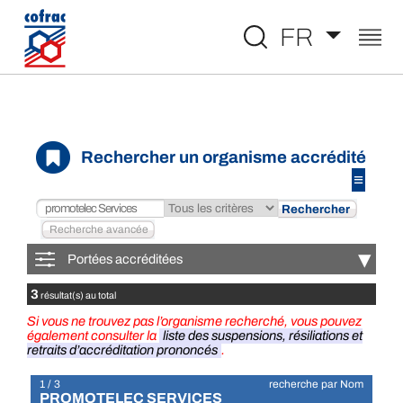
Aller au contenu
FR
Rechercher un organisme accrédité
≡
▾
Portées accréditées
3
résultat(s) au total
Si vous ne trouvez pas l’organisme recherché, vous pouvez
également consulter la
liste des suspensions, résiliations et
retraits d’accréditation prononcés
.
1 / 3
recherche par Nom
PROMOTELEC SERVICES