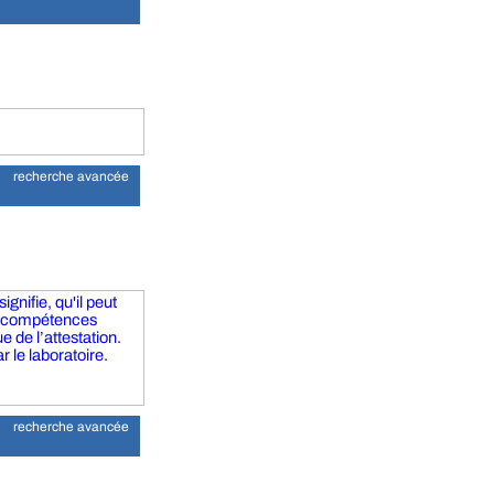
recherche avancée
gnifie, qu'il peut
s compétences
 de l’attestation.
r le laboratoire.
recherche avancée