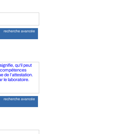
recherche avancée
gnifie, qu'il peut
s compétences
 de l’attestation.
r le laboratoire.
recherche avancée