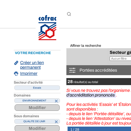
Aller au contenu
Affiner la recherche
Secteur g
VOTRE RECHERCHE
Créer un lien
permanent
Portées accréditées
Imprimer
28
Secteur d'activité
résultat(s) au total
Essais
Si vous ne trouvez pas l’organism
d’accréditation prononcés
.
Domaines
ENVIRONNEMENT
Pour les activités ‘Essais’ et ‘Étal
Modifier
sont disponibles :
- depuis le lien ‘Portée détaillée’, ou
Sous domaines
- depuis le lien ‘Attestation’ au niv
QUALITE DE L'AIR
La portée détaillée à jour est toujo
Modifier
1 / 28