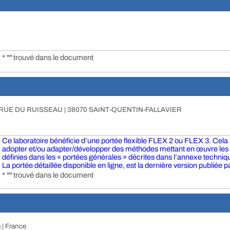
* "" trouvé dans le document
RUE DU RUISSEAU | 38070 SAINT-QUENTIN-FALLAVIER
Ce laboratoire bénéficie d’une portée flexible FLEX 2 ou FLEX 3. Cela si
adopter et/ou adapter/développer des méthodes mettant en œuvre le
définies dans les « portées générales » décrites dans l’annexe technique
La portée détaillée disponible en ligne, est la dernière version publiée pa
* "" trouvé dans le document
 | France