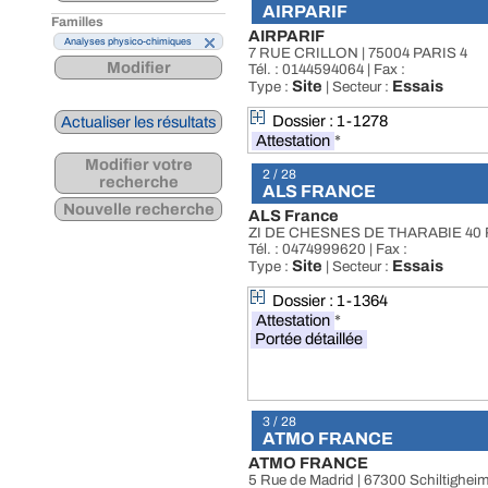
AIRPARIF
Familles
AIRPARIF
Analyses physico-chimiques
7 RUE CRILLON | 75004 PARIS 4
Modifier
Tél. : 0144594064 | Fax :
Site
Essais
Type :
| Secteur :
Dossier : 1-1278
Actualiser les résultats
Attestation
*
Modifier votre
2 / 28
recherche
ALS FRANCE
Nouvelle recherche
ALS France
ZI DE CHESNES DE THARABIE 40 
Tél. : 0474999620 | Fax :
Site
Essais
Type :
| Secteur :
Dossier : 1-1364
Attestation
*
Portée détaillée
3 / 28
ATMO FRANCE
ATMO FRANCE
5 Rue de Madrid | 67300 Schiltigheim