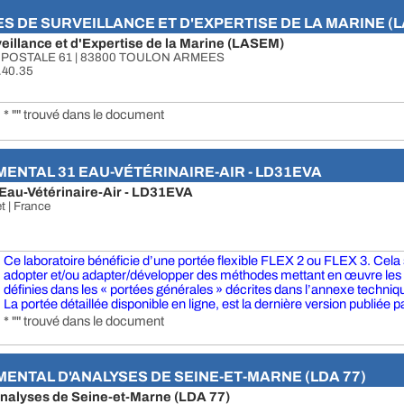
S DE SURVEILLANCE ET D'EXPERTISE DE LA MARINE (
eillance et d'Expertise de la Marine (LASEM)
POSTALE 61 | 83800 TOULON ARMEES
2.40.35
* "" trouvé dans le document
NTAL 31 EAU-VÉTÉRINAIRE-AIR - LD31EVA
Eau-Vétérinaire-Air - LD31EVA
 | France
Ce laboratoire bénéficie d’une portée flexible FLEX 2 ou FLEX 3. Cela si
adopter et/ou adapter/développer des méthodes mettant en œuvre le
définies dans les « portées générales » décrites dans l’annexe technique
La portée détaillée disponible en ligne, est la dernière version publiée pa
* "" trouvé dans le document
NTAL D'ANALYSES DE SEINE-ET-MARNE (LDA 77)
nalyses de Seine-et-Marne (LDA 77)