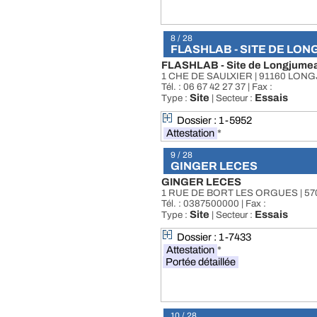
8 / 28
FLASHLAB - SITE DE LO
FLASHLAB - Site de Longjume
1 CHE DE SAULXIER | 91160 LO
Tél. : 06 67 42 27 37 | Fax :
Site
Essais
Type :
| Secteur :
Dossier : 1-5952
Attestation
*
9 / 28
GINGER LECES
GINGER LECES
1 RUE DE BORT LES ORGUES | 57
Tél. : 0387500000 | Fax :
Site
Essais
Type :
| Secteur :
Dossier : 1-7433
Attestation
*
Portée détaillée
10 / 28