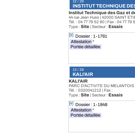
12 / 28
INSTITUT TECHNIQUE DES G
Institut Technique des Gaz et de
44 rue Jean Huss | 42000 SAINT E
Tél. : 04 77 79 52 80 | Fax : 04 77 79 
Site
Essais
Type :
| Secteur :
Dossier : 1-1761
Attestation
*
Portée détaillée
13 / 28
KALI'AIR
KALI'AIR
PARC D'ACTIVITE DU MELANTOIS
Tél. : 0320041212 | Fax :
Site
Essais
Type :
| Secteur :
Dossier : 1-1848
Attestation
*
Portée détaillée