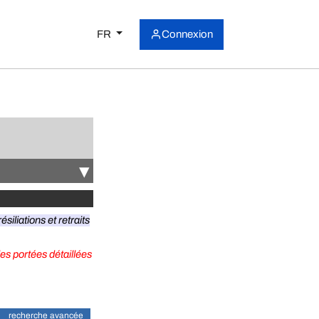
FR
Connexion
▾
ésiliations et retraits
les portées détaillées
recherche avancée