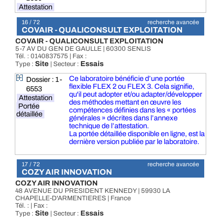
Attestation
16 / 72
recherche avancée
COVAIR - QUALICONSULT EXPLOITATION
COVAIR - QUALICONSULT EXPLOITATION
5-7 AV DU GEN DE GAULLE | 60300 SENLIS
Tél. : 0140837575 | Fax :
Site
Essais
Type :
| Secteur :
Ce laboratoire bénéficie d’une portée
Dossier : 1-
flexible FLEX 2 ou FLEX 3. Cela signifie,
6553
qu'il peut adopter et/ou adapter/développer
Attestation
des méthodes mettant en œuvre les
Portée
compétences définies dans les « portées
détaillée
générales » décrites dans l’annexe
technique de l’attestation.
La portée détaillée disponible en ligne, est la
dernière version publiée par le laboratoire.
17 / 72
recherche avancée
COZY AIR INNOVATION
COZY AIR INNOVATION
48 AVENUE DU PRESIDENT KENNEDY | 59930 LA
CHAPELLE-D'ARMENTIERES | France
Tél. : | Fax :
Site
Essais
Type :
| Secteur :