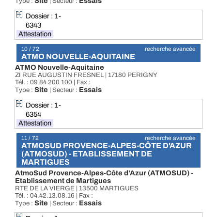
Site
Essais
Type :
| Secteur :
Dossier : 1-
6343
Attestation
10 / 72
recherche avancée
ATMO NOUVELLE-AQUITAINE
ATMO Nouvelle-Aquitaine
ZI RUE AUGUSTIN FRESNEL | 17180 PERIGNY
Tél. : 09 84 200 100 | Fax :
Site
Essais
Type :
| Secteur :
Dossier : 1-
6354
Attestation
11 / 72
recherche avancée
ATMOSUD PROVENCE-ALPES-CÔTE D'AZUR
(ATMOSUD) - ETABLISSEMENT DE
MARTIGUES
AtmoSud Provence-Alpes-Côte d'Azur (ATMOSUD) -
Etablissement de Martigues
RTE DE LA VIERGE | 13500 MARTIGUES
Tél. : 04.42.13.08.16 | Fax :
Site
Essais
Type :
| Secteur :