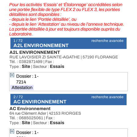
Pour les activités ‘Essais’ et ‘Étalonnage’ accréditées selon
une portée flexible de type FLEX 2 ou FLEX 3, les portées
détaillées sont disponibles :
- depuis le lien ‘Portée détaillée’, ou
- depuis le lien ‘Attestation’ au niveau de l’annexe technique.
La portée détaillée à jour est toujours disponible auprès du
Laboratoire.
1 / 72
recherche avancée
A2L ENVIRONNEMENT
A2L ENVIRONNEMENT
RUE LAVOISIER ZI SAINTE-AGATHE | 57190 FLORANGE
Tél. : 0382871499 | Fax :
Site
Essais
Type :
| Secteur :
Dossier : 1-
7214
Attestation
2 / 72
recherche avancée
AC ENVIRONNEMENT
AC Environnement
64 rue Clément Ader | 42153 RIORGES
Tél. : 0685025061 | Fax :
Site
Essais
Type :
| Secteur :
Dossier : 1-