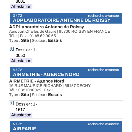
6001
Attestation
3 / 72
recherche avancée
ADP LABORATOIRE ANTENNE DE ROISSY
ADP Laboratoire Antenne de Roissy
Aéroport Charles de Gaulle | 95700 ROISSY EN FRANCE
Tél. : | Fax : 01 48 62 00 65
Site
Essais
Type :
| Secteur :
Dossier : 1-
0050
Attestation
4 / 72
recherche avancée
AIRMETRIE - AGENCE NORD
AIRMETRIE - Agence Nord
16 RUE MAURICE RICHARD | 59187 DECHY
Tél. : 0327088022 | Fax :
Site
Essais
Type :
| Secteur :
Dossier : 1-
1617
Attestation
5 / 72
recherche avancée
AIRPARIF