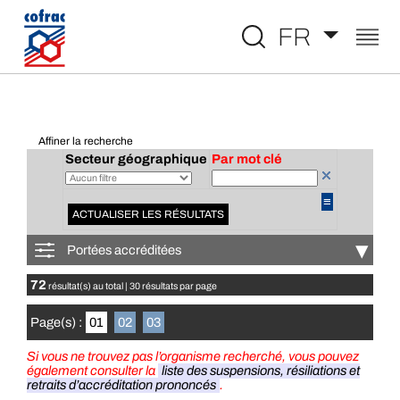
Aller au contenu
FR
Affiner la recherche
Secteur géographique
Par mot clé
≡
ACTUALISER LES RÉSULTATS
▾
Portées accréditées
72
résultat(s) au total | 30 résultats par page
Page(s) :
01
02
03
Si vous ne trouvez pas l’organisme recherché, vous pouvez
également consulter la
liste des suspensions, résiliations et
retraits d’accréditation prononcés
.