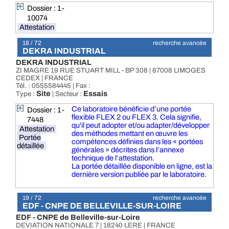
Dossier : 1-
10074
Attestation
18 / 72
recherche avancée
DEKRA INDUSTRIAL
DEKRA INDUSTRIAL
ZI MAGRE 19 RUE STUART MILL - BP 308 | 87008 LIMOGES
CEDEX | FRANCE
Tél. : 0555584445 | Fax :
Site
Essais
Type :
| Secteur :
Ce laboratoire bénéficie d’une portée
Dossier : 1-
flexible FLEX 2 ou FLEX 3. Cela signifie,
7448
qu'il peut adopter et/ou adapter/développer
Attestation
des méthodes mettant en œuvre les
Portée
compétences définies dans les « portées
détaillée
générales » décrites dans l’annexe
technique de l’attestation.
La portée détaillée disponible en ligne, est la
dernière version publiée par le laboratoire.
19 / 72
recherche avancée
EDF - CNPE DE BELLEVILLE-SUR-LOIRE
EDF - CNPE de Belleville-sur-Loire
DEVIATION NATIONALE 7 | 18240 LERE | FRANCE