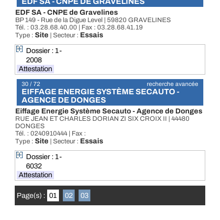
EDF SA - CNPE DE GRAVELINES
EDF SA - CNPE de Gravelines
BP 149 - Rue de la Digue Level | 59820 GRAVELINES
Tél. : 03.28.68.40.00 | Fax : 03.28.68.41.19
Site
Essais
Type :
| Secteur :
Dossier : 1-
2008
Attestation
30 / 72
recherche avancée
EIFFAGE ENERGIE SYSTÈME SECAUTO -
AGENCE DE DONGES
Eiffage Energie Système Secauto - Agence de Donges
RUE JEAN ET CHARLES DORIAN ZI SIX CROIX II | 44480
DONGES
Tél. : 0240910444 | Fax :
Site
Essais
Type :
| Secteur :
Dossier : 1-
6032
Attestation
Page(s) :
01
02
03