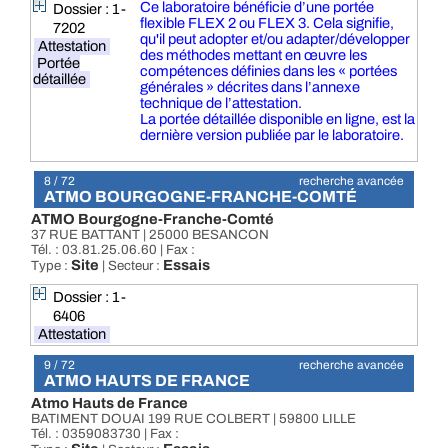
Ce laboratoire bénéficie d’une portée
Dossier : 1-
flexible FLEX 2 ou FLEX 3. Cela signifie,
7202
qu'il peut adopter et/ou adapter/développer
Attestation
des méthodes mettant en œuvre les
Portée
compétences définies dans les « portées
détaillée
générales » décrites dans l’annexe
technique de l’attestation.
La portée détaillée disponible en ligne, est la
dernière version publiée par le laboratoire.
8 / 72
recherche avancée
ATMO BOURGOGNE-FRANCHE-COMTÉ
ATMO Bourgogne-Franche-Comté
37 RUE BATTANT | 25000 BESANCON
Tél. : 03.81.25.06.60 | Fax :
Site
Essais
Type :
| Secteur :
Dossier : 1-
6406
Attestation
9 / 72
recherche avancée
ATMO HAUTS DE FRANCE
Atmo Hauts de France
BATIMENT DOUAI 199 RUE COLBERT | 59800 LILLE
Tél. : 0359083730 | Fax :