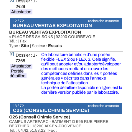
Dossier : 1-
2429
Attestation
12 / 72
recherche avancée
BUREAU VERITAS EXPLOITATION
BUREAU VERITAS EXPLOITATION
4 PLACE DES SAISONS | 92400 COURBEVOIE
Tél. : | Fax :
Site
Essais
Type :
| Secteur :
Ce laboratoire bénéficie d’une portée
Dossier : 1-
flexible FLEX 2 ou FLEX 3. Cela signifie,
7368
qu'il peut adopter et/ou adapter/développer
Attestation
des méthodes mettant en œuvre les
Portée
compétences définies dans les « portées
détaillée
générales » décrites dans l’annexe
technique de l’attestation.
La portée détaillée disponible en ligne, est la
dernière version publiée par le laboratoire.
13 / 72
recherche avancée
C2S (CONSEIL CHIMIE SERVICE)
C2S (Conseil Chimie Service)
CAMPUS ARTEPARC - BATIMENT D 595 RUE PIERRE
BERTHIER | 13290 AIX-EN-PROVENCE
Tél. : 04.42.51.58.22 | Fax :