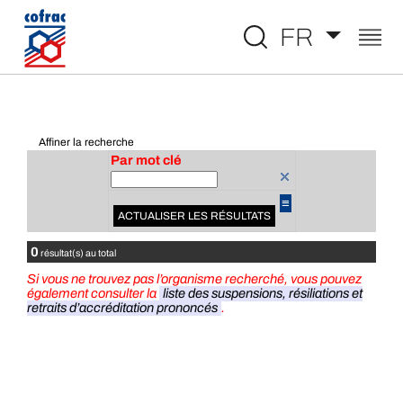
Aller au contenu
FR
Affiner la recherche
Par mot clé
≡
ACTUALISER LES RÉSULTATS
0
résultat(s) au total
Si vous ne trouvez pas l’organisme recherché, vous pouvez
également consulter la
liste des suspensions, résiliations et
retraits d’accréditation prononcés
.