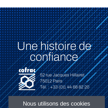
Une histoire de
confiance
52 rue Jacques Hillairet
75012 Paris
Tél. : +33 (0)1 44 68 82 20
Nous utilisons des cookies