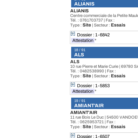
ALIANIS
ALIANIS
Centre commerciale de la Petite Maul
Tél. : 0761703737 | Fax :
Site
Essais
Type :
| Secteur :
Dossier : 1-6842
Attestation
*
18 / 91
ALS
ALS
10 rue Pierre et Marie Curie | 69
Tél. : 0482538990 | Fax :
Site
Essais
Type :
| Secteur :
Dossier : 1-5853
Attestation
*
19 / 91
AMIANT'AIR
AMIANT'AIR
11 rue Bois Le Duc | 54500 VANDO
Tél. : 0625953721 | Fax :
Site
Essais
Type :
| Secteur :
Dossier : 1-6507