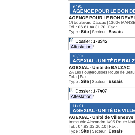
9 / 91
AGENCE POUR LE BON D
AGENCE POUR LE BON DEVE
14 boulevard Dauzac | 13004 MARS
Tél. : 06.61.44.31.70 | Fax :
Site
Essais
Type :
| Secteur :
Dossier : 1-6342
Attestation
*
10 / 91
AGEXIAL - UNITÉ DE BAL
AGEXIAL - Unité de BALZAC
ZA Les Fougerousses Route de Bea
Tél. : | Fax :
Site
Essais
Type :
| Secteur :
Dossier : 1-7407
Attestation
*
11 / 91
AGEXIAL - UNITÉ DE VIL
AGEXIAL - Unité de Villeneuve
Immeuble Alexandra 1495 Route Na
Tél. : 04.83.32.20.10 | Fax :
Site
Essais
Type :
| Secteur :