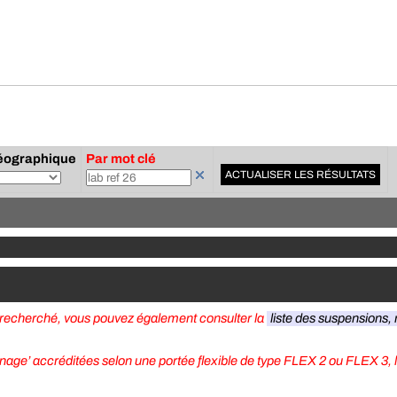
éographique
Par mot clé
ACTUALISER LES RÉSULTATS
e recherché, vous pouvez également consulter la
liste des suspensions, r
onnage’ accréditées selon une portée flexible de type FLEX 2 ou FLEX 3, 