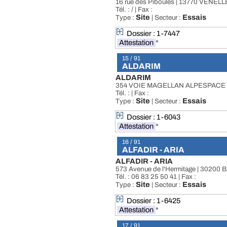
16 rue des Piboules | 13770 VENEL
Tél. : / | Fax :
Site
Essais
Type :
| Secteur :
Dossier : 1-7447
Attestation
*
15 / 91
ALDARIM
ALDARIM
354 VOIE MAGELLAN ALPESPACE 
Tél. : | Fax :
Site
Essais
Type :
| Secteur :
Dossier : 1-6043
Attestation
*
16 / 91
ALFADIR - ARIA
ALFADIR - ARIA
573 Avenue de l'Hermitage | 302
Tél. : 06 83 25 50 41 | Fax :
Site
Essais
Type :
| Secteur :
Dossier : 1-6425
Attestation
*
17 / 91