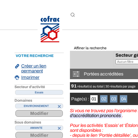
Aller au contenu
Affiner la recherche
Secteur g
VOTRE RECHERCHE
Créer un lien
permanent
Portées accréditées
Imprimer
91
Secteur d'activité
résultat(s) au total | 30 résultats par page
Essais
Page(s) :
01
02
03
04
Domaines
ENVIRONNEMENT
Si vous ne trouvez pas l’organism
Modifier
d’accréditation prononcés
.
Sous domaines
Pour les activités ‘Essais’ et ‘Étal
AMIANTE
sont disponibles :
Modifier
- depuis le lien ‘Portée détaillée’, ou