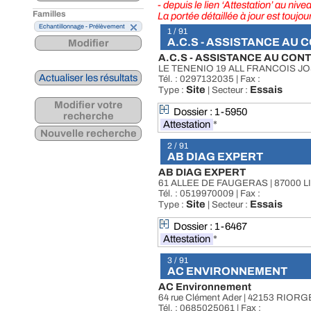
- depuis le lien ‘Attestation’ au niv
Familles
La portée détaillée à jour est toujo
Echantillonnage - Prélèvement
1 / 91
A.C.S - ASSISTANCE AU 
Modifier
A.C.S - ASSISTANCE AU CON
LE TENENIO 19 ALL FRANCOIS J
Actualiser les résultats
Tél. : 0297132035 | Fax :
Site
Essais
Type :
| Secteur :
Modifier votre
Dossier : 1-5950
recherche
Attestation
*
Nouvelle recherche
2 / 91
AB DIAG EXPERT
AB DIAG EXPERT
61 ALLEE DE FAUGERAS | 87000 
Tél. : 0519970009 | Fax :
Site
Essais
Type :
| Secteur :
Dossier : 1-6467
Attestation
*
3 / 91
AC ENVIRONNEMENT
AC Environnement
64 rue Clément Ader | 42153 RIOR
Tél. : 0685025061 | Fax :