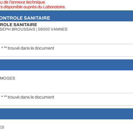
eau de l’annexe technique.
urs disponible auprès du Laboratoire.
CONTROLE SANITAIRE
TROLE SANITAIRE
OSEPH BROUSSAIS | 56000 VANNES
* "" trouvé dans le document
LIMOGES
* "" trouvé dans le document
GES