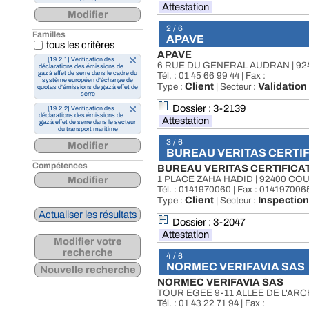
Attestation
Modifier
2 / 6
Familles
APAVE
tous les critères
APAVE
[19.2.1] Vérification des
6 RUE DU GENERAL AUDRAN | 92
déclarations des émissions de
gaz à effet de serre dans le cadre du
Tél. : 01 45 66 99 44 | Fax :
système européen d'échange de
Client
Validation 
Type :
| Secteur :
quotas d'émissions de gaz à effet de
serre
Dossier : 3-2139
[19.2.2] Vérification des
déclarations des émissions de
Attestation
gaz à effet de serre dans le secteur
du transport maritime
3 / 6
Modifier
BUREAU VERITAS CERTI
Compétences
BUREAU VERITAS CERTIFICA
1 PLACE ZAHA HADID | 92400 COU
Modifier
Tél. : 0141970060 | Fax : 014197006
Client
Inspection
Type :
| Secteur :
Actualiser les résultats
Dossier : 3-2047
Attestation
Modifier votre
recherche
4 / 6
NORMEC VERIFAVIA SAS
Nouvelle recherche
NORMEC VERIFAVIA SAS
TOUR EGEE 9-11 ALLEE DE L'ARC
Tél. : 01 43 22 71 94 | Fax :