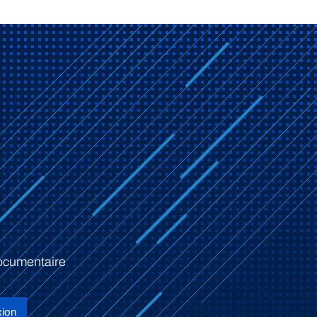
ocumentaire
ion