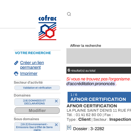
Aller au contenu
Affiner la recherche
VOTRE RECHERCHE
Créer un lien
permanent
6
résultat(s) au total
Imprimer
Si vous ne trouvez pas l’organism
Secteur d'activité
d’accréditation prononcés
.
Validation et vérification
1 / 6
Domaines
AFNOR CERTIFICATION
[19] DONNEES ET
DECLARATIONS
AFNOR CERTIFICATION
Modifier
LA PLAINE SAINT DENIS 11 RUE 
Tél. : 01 41 62 80 00 | Fax :
Sous domaines
Client
Inspection
Type :
| Secteur :
[19.2] Environnement -
Emissions Gaz à Effet de Serre
Dossier : 3-2282
(GES)