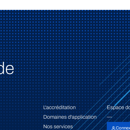
de
L'accréditation
Espace d
Domaines d'application
Nos services
Connex