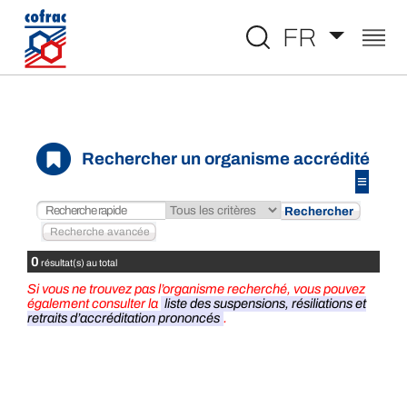
Aller au contenu
FR
Rechercher un organisme accrédité
≡
0
résultat(s) au total
Si vous ne trouvez pas l’organisme recherché, vous pouvez
également consulter la
liste des suspensions, résiliations et
retraits d’accréditation prononcés
.