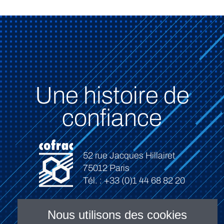
Une histoire de
confiance
52 rue Jacques Hillairet
75012 Paris
Tél. : +33 (0)1 44 68 82 20
Nous utilisons des cookies