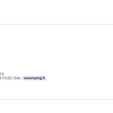
EX
8.73.00 | Site :
www.kpmg.fr