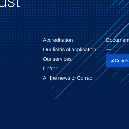
ust
Accreditation
Document
Our fields of application
Our services
Connec
Cofrac
All the news of Cofrac