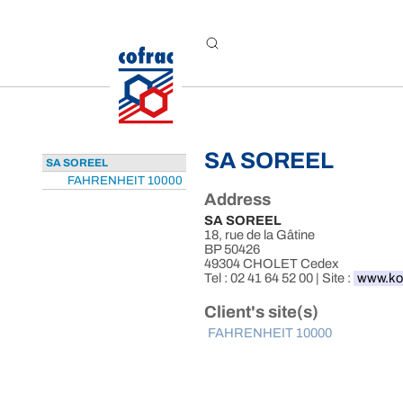
Aller au contenu
SA SOREEL
SA SOREEL
FAHRENHEIT 10000
Address
SA SOREEL
18, rue de la Gâtine
BP 50426
49304 CHOLET Cedex
Tel : 02 41 64 52 00 | Site :
www.koh
Client's site(s)
FAHRENHEIT 10000