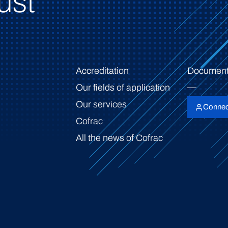
ust
Accreditation
Document
Our fields of application
Our services
Connec
Cofrac
All the news of Cofrac