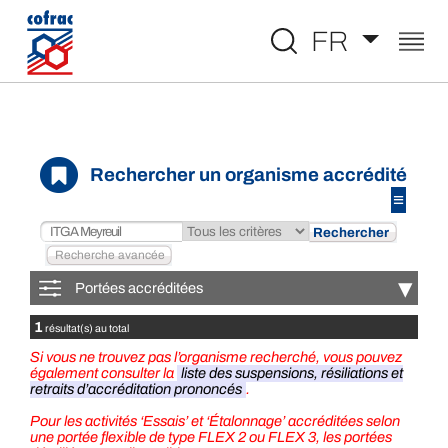
Aller au contenu
FR
Rechercher un organisme accrédité
≡
▾
Portées accréditées
1
résultat(s) au total
Si vous ne trouvez pas l’organisme recherché, vous pouvez
également consulter la
liste des suspensions, résiliations et
retraits d’accréditation prononcés
.
Pour les activités ‘Essais’ et ‘Étalonnage’ accréditées selon
une portée flexible de type FLEX 2 ou FLEX 3, les portées